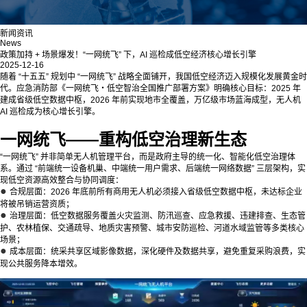
新闻资讯
News
政策加持 + 场景爆发！“一网统飞” 下，AI 巡检成低空经济核心增长引擎
2025-12-16
随着 “十五五” 规划中 “一网统飞” 战略全面铺开，我国低空经济迈入规模化发展黄金时
代。应急消防部《一网统飞・低空智治全国推广部署方案》明确核心目标：2025 年
建成省级低空数据中枢，2026 年前实现地市全覆盖，万亿级市场蓝海成型，无人机
AI 巡检成为核心增长引擎。
一网统飞——重构低空治理新生态
“一网统飞” 并非简单无人机管理平台，而是政府主导的统一化、智能化低空治理体
系。通过 “前端统一设备机巢、中端统一用户需求、后端统一网络数据” 三层架构，实
现低空资源高效整合与协同调度：
●
合规层面：2026 年底前所有商用无人机必须接入省级低空数据中枢，未达标企业
将被吊销运营资质；
●
治理层面：低空数据服务覆盖火灾监测、防汛巡查、应急救援、违建排查、生态管
护、农林植保、交通疏导、地质灾害预警、城市安防巡检、河道水域监管等多类核心
场景；
●
成本层面：统采共享区域影像数据，深化硬件及数据共享，避免重复采购浪费，实
现公共服务降本增效。