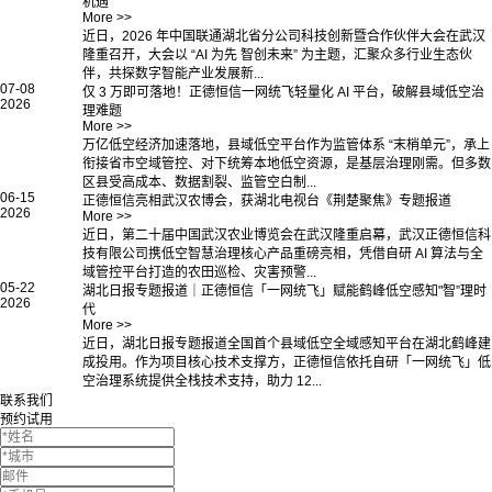
机遇
More >>
近日，2026 年中国联通湖北省分公司科技创新暨合作伙伴大会在武汉
隆重召开，大会以 “AI 为先 智创未来” 为主题，汇聚众多行业生态伙
伴，共探数字智能产业发展新...
07-08
仅 3 万即可落地！正德恒信一网统飞轻量化 AI 平台，破解县域低空治
2026
理难题
More >>
万亿低空经济加速落地，县域低空平台作为监管体系 “末梢单元”，承上
衔接省市空域管控、对下统筹本地低空资源，是基层治理刚需。但多数
区县受高成本、数据割裂、监管空白制...
06-15
正德恒信亮相武汉农博会，获湖北电视台《荆楚聚焦》专题报道
2026
More >>
近日，第二十届中国武汉农业博览会在武汉隆重启幕，武汉正德恒信科
技有限公司携低空智慧治理核心产品重磅亮相，凭借自研 AI 算法与全
域管控平台打造的农田巡检、灾害预警...
05-22
湖北日报专题报道｜正德恒信「一网统飞」赋能鹤峰低空感知"智”理时
2026
代
More >>
近日，湖北日报专题报道全国首个县域低空全域感知平台在湖北鹤峰建
成投用。作为项目核心技术支撑方，正德恒信依托自研「一网统飞」低
空治理系统提供全栈技术支持，助力 12...
联系我们
预约试用