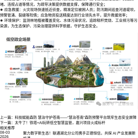
堵、违规占道等情况，为疏导决策提供数据支撑，保障通行安全；
●
应急救援：火灾现场快速抵近侦查，精准定位被困人员；防汛期间巡查河道堤坝，
预警管涌、裂缝等险情；应急物资投送精度达到行业领先水平，提升救援效率；
●
环境保护：监测林地植被覆盖变化、水体污染状况，追踪秸秆焚烧、工业排污等污
染源，为生态保护、污染治理提供科学依据，守护生态安全。
上一篇：
科技赋能森防 慧治守护苍南——“慧治苍南”森防预警平台筑牢生态安全屏障
下一篇：
太牛了！铁塔+AI玩转低空智慧监管，嘉兴项目火成标杆
相关推荐
08-03
聚力数字新生态！联通湖北分公司携手正德恒信，共探 AI 产业发展新
2026