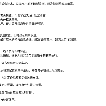
成像技术，实现24小时不间断监测，精准探测热源与烟雾。
发点核查，实现“高空瞭望+低空详查”。
林火并推送预警。
破坏、侵占等异常场景进行智能预警。
蓄水池位置，实时显示剩余水量。
最佳取水路径与应急路线，解决“去哪取水、路怎么走”的难题。
示一线人员的实时位置。
行动路线，确保人员安全与调度指令的有效执行。
，全方位展示火场实况。
火点精准定位到具体坐标，并在电子地图上闪烁提示。
，为制定作战预案提供数据支撑。
等闭环逻辑，确保事件处置无遗漏。
处置与后台数据的实时同步。
势与处置效率。