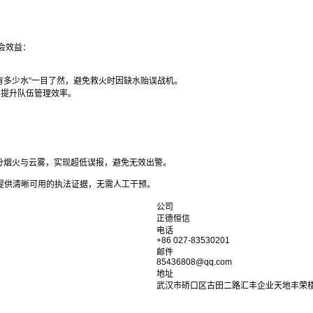
会效益：
有多少水”一目了然，避免救火时因缺水贻误战机。
，提升队伍管理效率。
。
分烟火与云雾，实现超低误报，避免无效出警。
提供清晰可用的执法证据，无需人工干预。
公司
正德恒信
电话
+86 027-83530201
邮件
85436808@qq.com
地址
武汉市硚口区古田二路汇丰企业天地丰荣