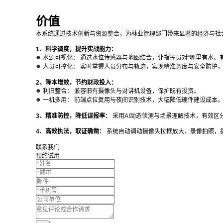
价值
本系统通过技术创新与资源整合，为林业管理部门带来显著的经济与社
1、科学调度，提升实战能力：
●
水源可视化： 通过水位传感器与地图结合，让指挥员对“哪里有水、
●
人员可控化： 实时掌握人员分布与轨迹，实现精准调度与安全防护
2、降本增效，节约财政投入：
●
利旧整合： 兼容旧有摄像头与对讲机设备，保护既有投资。
●
一机多用： 前端点位复用与夜间识别技术，大幅降低硬件建设成本
3、精准防控，降低误报率：
采用AI动态侦测与场景理解技术，有效区
4、高效执法，取证确凿：
系统自动调动摄像头拉框放大、录像拍照，
联系我们
预约试用