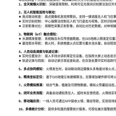
本系统具备十大核心功能模块，确保森林防火工作的智能化与高效化：
1、全天候烟火识别：
突破昼夜限制，利用可见光夜间识别算法及红外热
2、无人机智能巡检与联动：
●
高点联动核查： 高点摄像机发现预警后，支持一键调度无人机飞往事
●
实时识别控制： 中心端算法控制无人机飞行姿态与视角，实时识别
●
正射影像对比： 周期性采集正射影像，自动比对历史数据，对林地
3、物联网（IoT）融合感知：
●
水源精准管理： 系统融合水位传感器数据，在GIS地图上精准定位
●
最佳取水导航： 救火时，系统根据火点位置与蓄水池水量，自动规划
4、人员动态调度与轨迹记录：
●
实时位置显示： 接入手持对讲机等定位设备，在指挥大屏上动态显
●
轨迹记录与回放： 自动记录日常巡查轨迹，在应急处置中实时追踪
5、多点协同感知：
火情发生时，自动联动周边摄像头多角度对准火点
6、精准坐标定位：
基于GIS地理立体建模算法，无需增加硬件即可将
7、火势模拟推演：
结合气象、植被及可燃物数据，模拟火势蔓延动态
8、闭环业务流程：
具备自动通知责任人、超时未反馈兜底、火情核实
9、移动端应用：
一线人员可通过APP接收火情、路径导航，实现现场
10、多维统计分析：
提供多粒度的报警统计报表，可视化展示报警趋