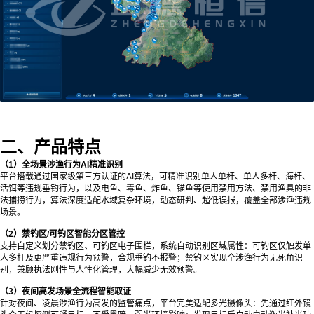
二、产品特点
（1）全场景涉渔行为AI精准识别
平台搭载通过国家级第三方认证的AI算法，可精准识别单人单杆、单人多杆、海杆、
活饵等违规垂钓行为，以及电鱼、毒鱼、炸鱼、锚鱼等使用禁用方法、禁用渔具的非
法捕捞行为，算法深度适配水域复杂环境，动态研判、超低误报，覆盖全部涉渔违规
场景。
（2）禁钓区/可钓区智能分区管控
支持自定义划分禁钓区、可钓区电子围栏，系统自动识别区域属性：可钓区仅触发单
人多杆及更严重违规行为预警，合规垂钓不报警；禁钓区实现全涉渔行为无死角识
别，兼顾执法刚性与人性化管理，大幅减少无效预警。
（3）夜间高发场景全流程智能取证
针对夜间、凌晨涉渔行为高发的监管痛点，平台完美适配多光摄像头：先通过红外镜