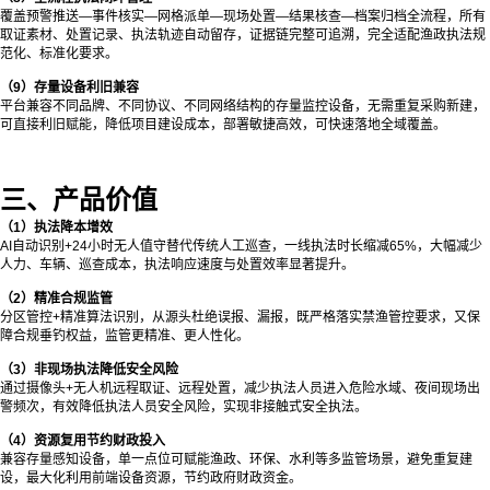
覆盖预警推送—事件核实—网格派单—现场处置—结果核查—档案归档全流程，所有
取证素材、处置记录、执法轨迹自动留存，证据链完整可追溯，完全适配渔政执法规
范化、标准化要求。
（9）存量设备利旧兼容
平台兼容不同品牌、不同协议、不同网络结构的存量监控设备，无需重复采购新建，
可直接利旧赋能，降低项目建设成本，部署敏捷高效，可快速落地全域覆盖。
三、产品价值
（1）执法降本增效
AI自动识别+24小时无人值守替代传统人工巡查，一线执法时长缩减65%，大幅减少
人力、车辆、巡查成本，执法响应速度与处置效率显著提升。
（2）精准合规监管
分区管控+精准算法识别，从源头杜绝误报、漏报，既严格落实禁渔管控要求，又保
障合规垂钓权益，监管更精准、更人性化。
（
3）非现场执法降低安全风险
通过摄像头+无人机远程取证、远程处置，减少执法人员进入危险水域、夜间现场出
警频次，有效降低执法人员安全风险，实现非接触式安全执法。
（4）资源复用节约财政投入
兼容存量感知设备，单一点位可赋能渔政、环保、水利等多监管场景，避免重复建
设，最大化利用前端设备资源，节约政府财政资金。