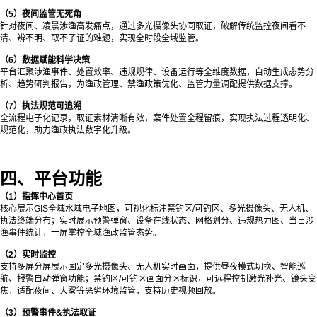
（5）夜间监管无死角
针对夜间、凌晨涉渔高发痛点，通过多光摄像头协同取证，破解传统监控夜间看不
清、辨不明、取不了证的难题，实现全时段全域监管。
（6）数据赋能科学决策
平台汇聚涉渔事件、处置效率、违规规律、设备运行等全维度数据，自动生成态势分
析、趋势研判报告，为渔政管理、禁渔政策优化、监管力量调配提供数据支撑。
（7）执法规范可追溯
全流程电子化记录，取证素材清晰有效，案件处置全程留痕，实现执法过程透明化、
规范化，助力渔政执法数字化升级。
四、平台功能
（1）指挥中心首页
核心展示GIS全域水域电子地图，可视化标注禁钓区/可钓区、多光摄像头、无人机、
执法终端分布；实时展示预警弹窗、设备在线状态、网格划分、违规热力图、当日涉
渔事件统计，一屏掌控全域渔政监管态势。
（
2）实时监控
支持多屏分屏展示固定多光摄像头、无人机实时画面，提供昼夜模式切换、智能巡
航、报警自动弹窗功能；禁钓区/可钓区画面分区标识，可远程控制激光补光、镜头变
焦，适配夜间、大雾等恶劣环境监管，支持历史视频回放。
（3）预警事件&执法取证