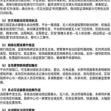
头全天候探测可疑目标，不受黑暗、弱光环境影响；发现目标后自动启动激光补光功
能，清晰勾勒目标轮廓与行为动作；最终调用可见光镜头完成高清拍照、录像取证，
形成“红外发现—激光补光—可见光固证”的完整闭环，夜间取证清晰度与可用性达到
日间标准。
（4）空天地联动非现场执法
建立固定高点摄像头自动预警、平台一键调度、无人机快速接警的联动机制：前端设
备发现违规行为后，自动推送预警信息，平台即刻调度无人机飞往现场，完成自动巡
航、精准对焦、远程喊话、全程取证，实现“摄像头发现—无人机侦察—固证取证—远
程处置”的非现场执法，替代人工蹲守。
（5）网格化精准事件推送
按行政区域、监管网格绑定执法责任主体，预警事件自动匹配所属网格，实时将违规
类型、精准定位、取证素材、现场画面推送至网格责任人移动端，支持一键导航到场
处置，处置超时自动向上级监管部门督办，确保事件快速响应。
（6）全场景物联网感知融合
平台开放接口，可无缝对接执法记录仪、雷达、光电设备、水质传感器等各类物联网
感知终端：支持实时调阅执法记录仪在线视频、追踪执法轨迹、双向语音对讲，实现
指挥中心与一线执法人员实时联动；多源数据统一汇聚、共享共用，全面拓展监管维
度。
（7）多点位设备联动挂图作战
违规事件发生后，系统自动联动周边摄像头、无人机、执法终端等设备，多屏同步展
示现场实时画面，指挥中心可一屏掌控全域态势，实现全景指挥、快速调度，大幅提
升应急处置效率。
（8）全流程执法闭环管理