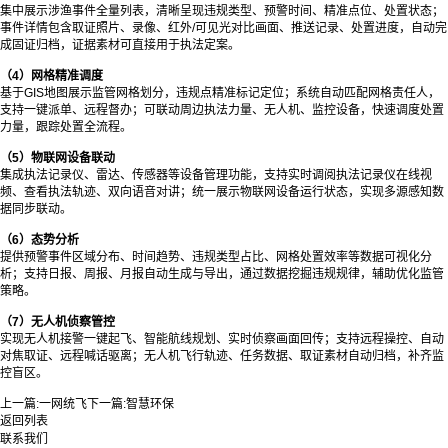
集中展示涉渔事件全量列表，清晰呈现违规类型、预警时间、精准点位、处置状态；
事件详情包含取证照片、录像、红外/可见光对比画面、推送记录、处置进度，自动完
成固证归档，证据素材可直接用于执法定案。
（4）网格精准调度
基于GIS地图展示监管网格划分，违规点精准标记定位；系统自动匹配网格责任人，
支持一键派单、远程督办；可联动周边执法力量、无人机、监控设备，快速调度处置
力量，跟踪处置全流程。
（5）物联网设备联动
集成执法记录仪、雷达、传感器等设备管理功能，支持实时调阅执法记录仪在线视
频、查看执法轨迹、双向语音对讲；统一展示物联网设备运行状态，实现多源感知数
据同步联动。
（6）态势分析
提供预警事件区域分布、时间趋势、违规类型占比、网格处置效率等数据可视化分
析；支持日报、周报、月报自动生成与导出，通过数据挖掘违规规律，辅助优化监管
策略。
（7）无人机侦察管控
实现无人机接警一键起飞、智能航线规划、实时侦察画面回传；支持远程操控、自动
对焦取证、远程喊话驱离；无人机飞行轨迹、任务数据、取证素材自动归档，补齐监
控盲区。
上一篇:
一网统飞
下一篇:
智慧环保
返回列表
联系我们