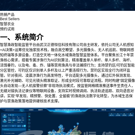
热销产品
Best Sellers
智慧农业
预约试用
一、系统简介
智慧渔政智能监管平台由武汉正德恒信科技有限公司自主研发，依托公司无人机感知
+AI决策+运筹优化独家技术栈，融合高空瞭望、多光摄像头、无人机巡航、物联网感
知终端等多源设备，打造空天地一体化水域渔政智慧监管体系。平台聚焦长江十年禁
渔核心需求，搭载专属涉渔行为AI识别算法，精准覆盖单人单杆、单人多杆、海杆、
活饵垂钓，以及电、毒、炸、锚等禁用渔具与非法捕捞行为；支持禁钓区/可钓区智能
分区管控，可钓区仅识别单人多杆及以上严重违规行为，禁钓区实现全行为闭环监
管。针对夜间、凌晨涉渔行为高发特性，平台适配多光摄像头，通过红外探测发现、
激光补光辅助、可见光镜头精准取证，形成全时段可靠取证流程。同时构建“固定摄像
头自动发现—无人机接警侦察”非现场执法模式，按监管网格精准推送事件至责任人，
无缝对接执法记录仪等物联网设备，支持实时视频调阅、执法轨迹追踪、双向语音对
讲，实现“早发现、精预警、快处置、全留痕”的渔政执法数字化转型，为水域生态保
护与禁渔政策落地提供硬核技术支撑。