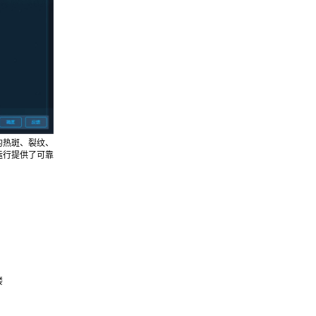
的热斑、裂纹、
运行提供了可靠
楼