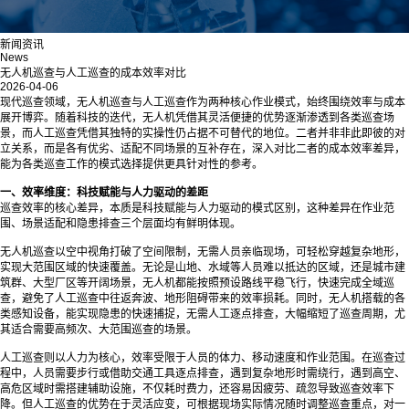
新闻资讯
News
无人机巡查与人工巡查的成本效率对比
2026-04-06
现代巡查领域，无人机巡查与人工巡查作为两种核心作业模式，始终围绕效率与成本
展开博弈。随着科技的迭代，无人机凭借其灵活便捷的优势逐渐渗透到各类巡查场
景，而人工巡查凭借其独特的实操性仍占据不可替代的地位。二者并非非此即彼的对
立关系，而是各有优劣、适配不同场景的互补存在，深入对比二者的成本效率差异，
能为各类巡查工作的模式选择提供更具针对性的参考。
一、效率维度：科技赋能与人力驱动的差距
巡查效率的核心差异，本质是科技赋能与人力驱动的模式区别，这种差异在作业范
围、场景适配和隐患排查三个层面均有鲜明体现。
无人机巡查以空中视角打破了空间限制，无需人员亲临现场，可轻松穿越复杂地形，
实现大范围区域的快速覆盖。无论是山地、水域等人员难以抵达的区域，还是城市建
筑群、大型厂区等开阔场景，无人机都能按照预设路线平稳飞行，快速完成全域巡
查，避免了人工巡查中往返奔波、地形阻碍带来的效率损耗。同时，无人机搭载的各
类感知设备，能实现隐患的快速捕捉，无需人工逐点排查，大幅缩短了巡查周期，尤
其适合需要高频次、大范围巡查的场景。
人工巡查则以人力为核心，效率受限于人员的体力、移动速度和作业范围。在巡查过
程中，人员需要步行或借助交通工具逐点排查，遇到复杂地形时需绕行，遇到高空、
高危区域时需搭建辅助设施，不仅耗时费力，还容易因疲劳、疏忽导致巡查效率下
降。但人工巡查的优势在于灵活应变，可根据现场实际情况随时调整巡查重点，对一