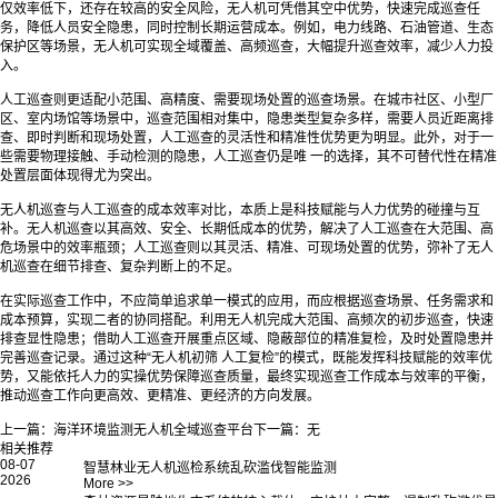
仅效率低下，还存在较高的安全风险，无人机可凭借其空中优势，快速完成巡查任
务，降低人员安全隐患，同时控制长期运营成本。例如，电力线路、石油管道、生态
保护区等场景，无人机可实现全域覆盖、高频巡查，大幅提升巡查效率，减少人力投
入。
人工巡查则更适配小范围、高精度、需要现场处置的巡查场景。在城市社区、小型厂
区、室内场馆等场景中，巡查范围相对集中，隐患类型复杂多样，需要人员近距离排
查、即时判断和现场处置，人工巡查的灵活性和精准性优势更为明显。此外，对于一
些需要物理接触、手动检测的隐患，人工巡查仍是唯 一的选择，其不可替代性在精准
处置层面体现得尤为突出。
无人机巡查与人工巡查的成本效率对比，本质上是科技赋能与人力优势的碰撞与互
补。无人机巡查以其高效、安全、长期低成本的优势，解决了人工巡查在大范围、高
危场景中的效率瓶颈；人工巡查则以其灵活、精准、可现场处置的优势，弥补了无人
机巡查在细节排查、复杂判断上的不足。
在实际巡查工作中，不应简单追求单一模式的应用，而应根据巡查场景、任务需求和
成本预算，实现二者的协同搭配。利用无人机完成大范围、高频次的初步巡查，快速
排查显性隐患；借助人工巡查开展重点区域、隐蔽部位的精准复检，及时处置隐患并
完善巡查记录。通过这种“无人机初筛 人工复检”的模式，既能发挥科技赋能的效率优
势，又能依托人力的实操优势保障巡查质量，最终实现巡查工作成本与效率的平衡，
推动巡查工作向更高效、更精准、更经济的方向发展。
上一篇：
海洋环境监测无人机全域巡查平台
下一篇：
无
相关推荐
08-07
智慧林业无人机巡检系统乱砍滥伐智能监测
2026
More >>