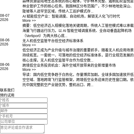
森林资源是陆地生态系统的核心载体，守护林木完整、遏制乱砍滥伐是
林业管护工作的核心任务。我国林区分布范围广，不少林地地处深山、
陡坡等人迹罕至区域，传统人工巡护模式存...
08-07
AI 赋能低空产业：智能调度、自动机场，解锁无人化飞行时代
2026
More >>
摘要：低空经济迈入规模化落地关键周期，传统人工管控模式难以承载
海量飞行器运行压力。以 AI 智能空域调度系统、全自动垂直起降机场
（Vertiport）为两大核心底...
08-06
无人机低空监管平台低空经济标准体系
2026
More >>
低空经济正成为产业升级与城市治理的重要抓手，随着无人机应用场景
持续拓宽，一套统一、可落地的低空经济标准体系，是行业规范发展的
核心支撑。无人机低空监管平台作为低空数...
08-06
跨境低空业务投资机会：海外空域开放带来的全新增量市场
2026
More >>
导读：国内低空竞争趋于白热化，存量博弈加剧。全球多国加速放开低
空空域、落地跨境飞行监管框架，跨境低空业务迎来历史性窗口期。依
托中国完整航空产业链优势，整机出口、跨...
联系我们
预约试用