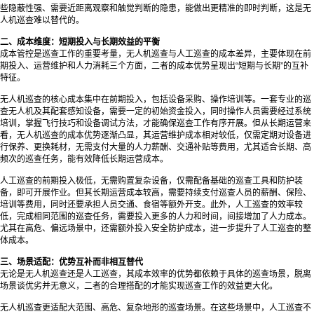
些隐蔽性强、需要近距离观察和触觉判断的隐患，能做出更精准的即时判断，这是无
人机巡查难以替代的。
二、成本维度：短期投入与长期效益的平衡
成本管控是巡查工作的重要考量，无人机巡查与人工巡查的成本差异，主要体现在前
期投入、运营维护和人力消耗三个方面，二者的成本优势呈现出“短期与长期”的互补
特征。
无人机巡查的核心成本集中在前期投入，包括设备采购、操作培训等。一套专业的巡
查无人机及其配套感知设备，需要一定的初始资金投入，同时操作人员需要经过系统
培训，掌握飞行技巧和设备调试方法，才能确保巡查工作有序开展。但从长期运营来
看，无人机巡查的成本优势逐渐凸显，其运营维护成本相对较低，仅需定期对设备进
行保养、更换耗材，无需支付大量的人力薪酬、交通补贴等费用，尤其适合长期、高
频次的巡查任务，能有效降低长期运营成本。
人工巡查的前期投入极低，无需购置复杂设备，仅需配备基础的巡查工具和防护装
备，即可开展作业。但其长期运营成本较高，需要持续支付巡查人员的薪酬、保险、
培训等费用，同时还要承担人员交通、食宿等额外开支。此外，人工巡查的效率较
低，完成相同范围的巡查任务，需要投入更多的人力和时间，间接增加了人力成本。
尤其在高危、偏远场景中，还需额外投入安全防护成本，进一步提升了人工巡查的整
体成本。
三、场景适配：优势互补而非相互替代
无论是无人机巡查还是人工巡查，其成本效率的优势都依赖于具体的巡查场景，脱离
场景谈优劣并无意义，二者的合理搭配的才能实现巡查工作的效益更大化。
无人机巡查更适配大范围、高危、复杂地形的巡查场景。在这些场景中，人工巡查不