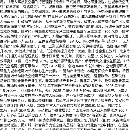
局；《无人驾驶航空器飞行管理暂行条例》正式施行，简化审批流程，让城市低空飞
行 “有法可依、有路可走”。二、城市刚需：低空经济破解发展痛点，重塑城市增长逻
辑城市竞争的核心，是空间效率、产业能级与治理能力的竞争。低空经济直击城市三
大核心痛点，从 “增量拓展” 与 “存量升级” 双向发力，成为城市破局的关键抓手白银市
人民政府。1. 破解空间瓶颈：从平面扩张到立体生长，释放万亿级空域价值中国大城
市普遍面临 “地面空间饱和、土地成本高企、交通拥堵严重” 的困境，传统平面扩张模
式难以为继。低空经济将城市发展维度从二维平面拓展至三维立体，300 米以下低空
空域成为城市全新的 “空中土地”，无需征地拆迁、无需大规模基建，即可释放巨大发
展空间白银市人民政府。立体交通缓解拥堵：eVTOL（电动垂直起降飞行器）、无人
机构建 “空中通勤走廊”，广州、上海试点航线实现 15 分钟接驳地铁，高峰期运力提
升 40%，大幅减少地面车流。低空物流提升效率：美团、顺丰等企业在深圳、北京等
城市开通无人机配送航线，累计订单超 78 万单，实现 “3 公里 15 分钟达”，末端物流
效率提升 3 倍，成本降低 20%。空域资源转化为资产：参考传统交通效益模型，1 亿
元低空路网投资可带动 2.8 亿元 GDP 增长、创造 8400 个就业岗位，空域资源正式
转化为城市经济增长的核心生产要素。2. 驱动产业升级：构建万亿级产业集群，培育
高质量增长动能低空经济不是单一产业，而是覆盖研发制造、运营服务、基础设施、
场景应用的全链条产业生态，能带动传统产业升级、孵化新兴产业、吸引高端要素集
聚。市场规模爆发增长：2024 年中国低空经济规模达 6702.5 亿元，2025 年突破
1.5 万亿元，同比增长 55%；预计 2035 年将达 3.5 万亿元，成为继房地产、汽车之
后的又一万亿级支柱产业白银市人民政府。产业集群加速成型：深圳龙华区集聚 448
家低空相关企业，形成从整机制造、核心零部件到运营服务的全链条生态；宝安区产
出全球 21% 的无人机，2025 年空天产业集群增加值达 350.61 亿元，同比增长
31%，远超 GDP 增速。带动就业与税收增长：全国低空经济从业人员需求达 300 万
人，核心岗位缺口超 182 万人，催生 “无人机群飞行规划员” 等新职业，资深从业者
年薪 15-35 万元，为城市创造高质量就业与稳定税源。3. 升级城市治理：从被动应对
到主动赋能，提升城市综合竞争力低空经济是城市治理现代化的 “空中利器”，在应急