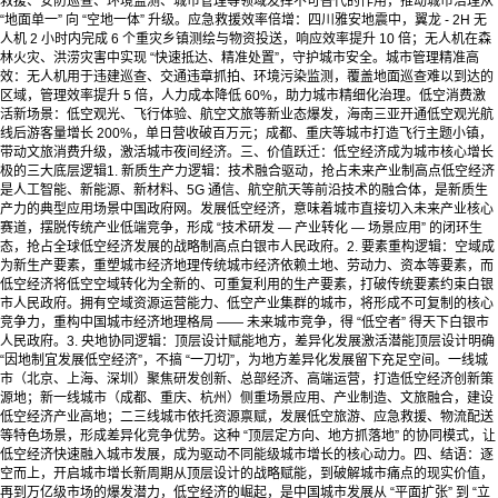
救援、安防巡查、环境监测、城市管理等领域发挥不可替代的作用，推动城市治理从
“地面单一” 向 “空地一体” 升级。应急救援效率倍增：四川雅安地震中，翼龙 - 2H 无
人机 2 小时内完成 6 个重灾乡镇测绘与物资投送，响应效率提升 10 倍；无人机在森
林火灾、洪涝灾害中实现 “快速抵达、精准处置”，守护城市安全。城市管理精准高
效：无人机用于违建巡查、交通违章抓拍、环境污染监测，覆盖地面巡查难以到达的
区域，管理效率提升 5 倍，人力成本降低 60%，助力城市精细化治理。低空消费激
活新场景：低空观光、飞行体验、航空文旅等新业态爆发，海南三亚开通低空观光航
线后游客量增长 200%，单日营收破百万元；成都、重庆等城市打造飞行主题小镇，
带动文旅消费升级，激活城市夜间经济。三、价值跃迁：低空经济成为城市核心增长
极的三大底层逻辑1. 新质生产力逻辑：技术融合驱动，抢占未来产业制高点低空经济
是人工智能、新能源、新材料、5G 通信、航空航天等前沿技术的融合体，是新质生
产力的典型应用场景中国政府网。发展低空经济，意味着城市直接切入未来产业核心
赛道，摆脱传统产业低端竞争，形成 “技术研发 — 产业转化 — 场景应用” 的闭环生
态，抢占全球低空经济发展的战略制高点白银市人民政府。2. 要素重构逻辑：空域成
为新生产要素，重塑城市经济地理传统城市经济依赖土地、劳动力、资本等要素，而
低空经济将低空空域转化为全新的、可重复利用的生产要素，打破传统要素约束白银
市人民政府。拥有空域资源运营能力、低空产业集群的城市，将形成不可复制的核心
竞争力，重构中国城市经济地理格局 —— 未来城市竞争，得 “低空者” 得天下白银市
人民政府。3. 央地协同逻辑：顶层设计赋能地方，差异化发展激活潜能顶层设计明确
“因地制宜发展低空经济”，不搞 “一刀切”，为地方差异化发展留下充足空间。一线城
市（北京、上海、深圳）聚焦研发创新、总部经济、高端运营，打造低空经济创新策
源地；新一线城市（成都、重庆、杭州）侧重场景应用、产业制造、文旅融合，建设
低空经济产业高地；二三线城市依托资源禀赋，发展低空旅游、应急救援、物流配送
等特色场景，形成差异化竞争优势。这种 “顶层定方向、地方抓落地” 的协同模式，让
低空经济快速融入城市发展，成为驱动不同能级城市增长的核心动力。四、结语：逐
空而上，开启城市增长新周期从顶层设计的战略赋能，到破解城市痛点的现实价值，
再到万亿级市场的爆发潜力，低空经济的崛起，是中国城市发展从 “平面扩张” 到 “立