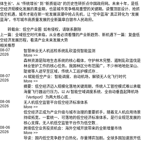
体生长”、从 “传统增长” 到 “新质驱动” 的历史性转折点中国政府网。未来十年，是低
空经济规模化发展的黄金期，也是城市竞争格局重塑的关键期。读懂顶层设计、抢抓
低空机遇，城市才能在新一轮发展浪潮中抢占先机，让 “空中蓝海” 真正转化为 “发展
蓝海”，书写城市高质量发展的全新篇章白银市人民政府。
转载自：低空产业圈 如有侵权，请联系删除
上一篇：
全域低空时代来临，从业者必须看懂的产业新趋势、新机遇
下一篇：
复盘低
空经济发展历程，看清产业未来发展大势
相关推荐
08-07
智慧林业无人机巡检系统乱砍滥伐智能监测
2026
More >>
森林资源是陆地生态系统的核心载体，守护林木完整、遏制乱砍滥伐是
林业管护工作的核心任务。我国林区分布范围广，不少林地地处深山、
陡坡等人迹罕至区域，传统人工巡护模式存...
08-07
AI 赋能低空产业：智能调度、自动机场，解锁无人化飞行时代
2026
More >>
摘要：低空经济迈入规模化落地关键周期，传统人工管控模式难以承载
海量飞行器运行压力。以 AI 智能空域调度系统、全自动垂直起降机场
（Vertiport）为两大核心底...
08-06
无人机低空监管平台低空经济标准体系
2026
More >>
低空经济正成为产业升级与城市治理的重要抓手，随着无人机应用场景
持续拓宽，一套统一、可落地的低空经济标准体系，是行业规范发展的
核心支撑。无人机低空监管平台作为低空数...
08-06
跨境低空业务投资机会：海外空域开放带来的全新增量市场
2026
More >>
导读：国内低空竞争趋于白热化，存量博弈加剧。全球多国加速放开低