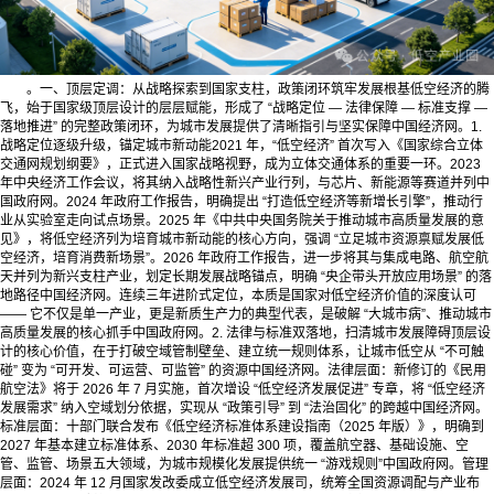
。一、顶层定调：从战略探索到国家支柱，政策闭环筑牢发展根基低空经济的腾
飞，始于国家级顶层设计的层层赋能，形成了 “战略定位 — 法律保障 — 标准支撑 —
落地推进” 的完整政策闭环，为城市发展提供了清晰指引与坚实保障中国经济网。1.
战略定位逐级升级，锚定城市新动能2021 年，“低空经济” 首次写入《国家综合立体
交通网规划纲要》，正式进入国家战略视野，成为立体交通体系的重要一环。2023
年中央经济工作会议，将其纳入战略性新兴产业行列，与芯片、新能源等赛道并列中
国政府网。2024 年政府工作报告，明确提出 “打造低空经济等新增长引擎”，推动行
业从实验室走向试点场景。2025 年《中共中央国务院关于推动城市高质量发展的意
见》，将低空经济列为培育城市新动能的核心方向，强调 “立足城市资源禀赋发展低
空经济，培育消费新场景”。2026 年政府工作报告，进一步将其与集成电路、航空航
天并列为新兴支柱产业，划定长期发展战略锚点，明确 “央企带头开放应用场景” 的落
地路径中国经济网。连续三年进阶式定位，本质是国家对低空经济价值的深度认可
—— 它不仅是单一产业，更是新质生产力的典型代表，是破解 “大城市病”、推动城市
高质量发展的核心抓手中国政府网。2. 法律与标准双落地，扫清城市发展障碍顶层设
计的核心价值，在于打破空域管制壁垒、建立统一规则体系，让城市低空从 “不可触
碰” 变为 “可开发、可运营、可监管” 的资源中国经济网。法律层面：新修订的《民用
航空法》将于 2026 年 7 月实施，首次增设 “低空经济发展促进” 专章，将 “低空经济
发展需求” 纳入空域划分依据，实现从 “政策引导” 到 “法治固化” 的跨越中国经济网。
标准层面：十部门联合发布《低空经济标准体系建设指南（2025 年版）》，明确到
2027 年基本建立标准体系、2030 年标准超 300 项，覆盖航空器、基础设施、空
管、监管、场景五大领域，为城市规模化发展提供统一 “游戏规则”中国政府网。管理
层面：2024 年 12 月国家发改委成立低空经济发展司，统筹全国资源调配与产业布