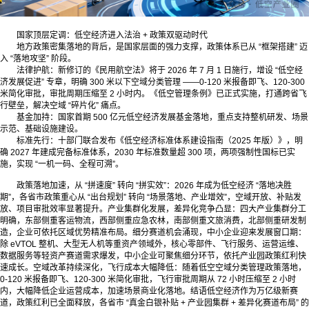
国家顶层定调：低空经济进入法治 + 政策双驱动时代
地方政策密集落地的背后，是国家层面的强力支撑，政策体系已从 “框架搭建” 迈
入 “落地攻坚” 阶段。
法律护航：新修订的《民用航空法》将于 2026 年 7 月 1 日施行，增设 “低空经
济发展促进” 专章，明确 300 米以下空域分类管理 ——0-120 米报备即飞、120-300
米简化审批，审批周期压缩至 2 小时内。《低空管理条例》已正式实施，打通跨省飞
行壁垒，解决空域 “碎片化” 痛点。
基金加持：国家首期 500 亿元低空经济发展基金落地，重点支持整机研发、场景
示范、基础设施建设。
标准先行：十部门联合发布《低空经济标准体系建设指南（2025 年版）》，明
确 2027 年建成完备标准体系，2030 年标准数量超 300 项，两项强制性国标已实
施，实现 “一机一码、全程可溯”。
政策落地加速，从 “拼速度” 转向 “拼实效”：2026 年成为低空经济 “落地决胜
期”，各省市政策重心从 “出台规划” 转向 “场景落地、产业增效”，空域开放、补贴发
放、项目审批效率显著提升。产业集群化发展，差异化竞争凸显：四大产业集群分工
明确，东部侧重客运物流，西部侧重应急农林，南部侧重文旅消费，北部侧重研发制
造，企业可依托区域优势精准布局。细分赛道机会涌现，中小企业迎来发展窗口期：
除 eVTOL 整机、大型无人机等重资产领域外，核心零部件、飞行服务、运营运维、
数据服务等轻资产赛道需求爆发，中小企业可聚焦细分环节，依托产业园政策红利快
速成长。空域改革持续深化，飞行成本大幅降低：随着低空空域分类管理政策落地，
0-120 米报备即飞、120-300 米简化审批，飞行审批周期从 72 小时压缩至 2 小时
内，大幅降低企业运营成本，加速场景商业化落地。结语低空经济作为万亿级新赛
道，政策红利已全面释放，各省市 “真金白银补贴 + 产业园集群 + 差异化赛道布局” 的