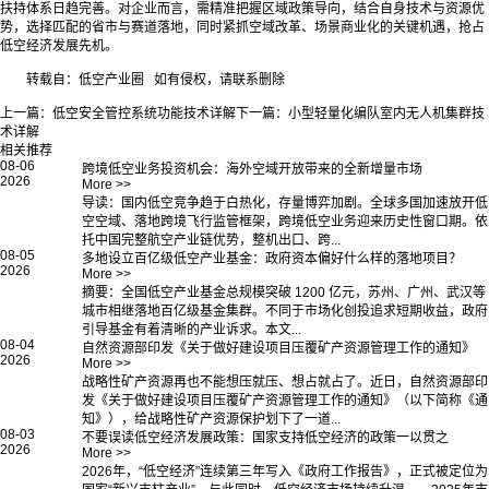
扶持体系日趋完善。对企业而言，需精准把握区域政策导向，结合自身技术与资源优
势，选择匹配的省市与赛道落地，同时紧抓空域改革、场景商业化的关键机遇，抢占
低空经济发展先机。
转载自：低空产业圈 如有侵权，请联系删除
上一篇：
低空安全管控系统功能技术详解
下一篇：
小型轻量化编队室内无人机集群技
术详解
相关推荐
08-06
跨境低空业务投资机会：海外空域开放带来的全新增量市场
2026
More >>
导读：国内低空竞争趋于白热化，存量博弈加剧。全球多国加速放开低
空空域、落地跨境飞行监管框架，跨境低空业务迎来历史性窗口期。依
托中国完整航空产业链优势，整机出口、跨...
08-05
多地设立百亿级低空产业基金：政府资本偏好什么样的落地项目？
2026
More >>
摘要：全国低空产业基金总规模突破 1200 亿元，苏州、广州、武汉等
城市相继落地百亿级基金集群。不同于市场化创投追求短期收益，政府
引导基金有着清晰的产业诉求。本文...
08-04
自然资源部印发《关于做好建设项目压覆矿产资源管理工作的通知》
2026
More >>
战略性矿产资源再也不能想压就压、想占就占了。近日，自然资源部印
发《关于做好建设项目压覆矿产资源管理工作的通知》（以下简称《通
知》），给战略性矿产资源保护划下了一道...
08-03
不要误读低空经济发展政策：国家支持低空经济的政策一以贯之
2026
More >>
2026年，“低空经济”连续第三年写入《政府工作报告》，正式被定位为