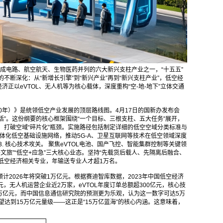
集成电路、航空航天、生物医药并列的六大新兴支柱产业之一，“十五五”
断深化：从“新增长引擎”到“新兴产业”再到“新兴支柱产业”，低空经
正以eVTOL、无人机等为核心载体，深度重构“空-地-地下”立体交通
30年）》是统领低空产业发展的顶层路线图。4月17日的国新办发布会
”。这份纲要的核心框架围绕“一个目标、三根支柱、五大任务”展开，
，打破空域“碎片化”瓶颈。实施路径包括制定详细的低空空域分类标准与
一体化低空基础设施网络，推动5G-A、卫星互联网等技术在低空领域深度
 核心技术攻关。 聚焦eVTOL电池、国产飞控、智能集群控制等关键领
+文旅”“低空+应急”三大核心业态。坚持“先载货后载人、先隔离后融合、
设低空经济相关专业，年输送专业人才超1万名。
2026年将突破1万亿元。根据赛迪智库数据，2023年中国低空经济
亿元，无人机运营企业近2万家，eVTOL年度订单总额超300亿元，核心技
5万亿元，而中国信息通信研究院的预测更为乐观，认为这一数字可达5万
达到15万亿元量级——这正是“15万亿蓝海”的核心内涵。这意味着，