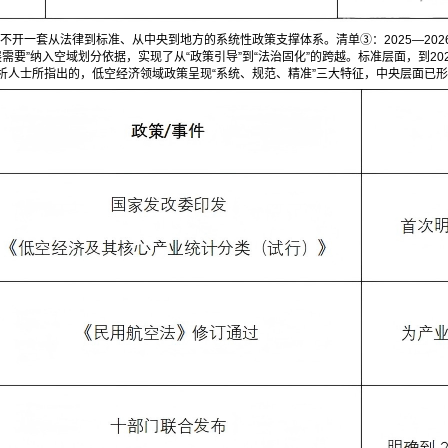
离不开一套从法律到标准、从中央到地方的系统性政策支撑体系。清单③：2025—2
展需要”纳入空域划分依据，实现了从“政策引导”到“法治固化”的跨越。标准层面，到20
人士所指出的，低空经济领域政策呈现“系统、规范、精准”三大特征，中央层面已形