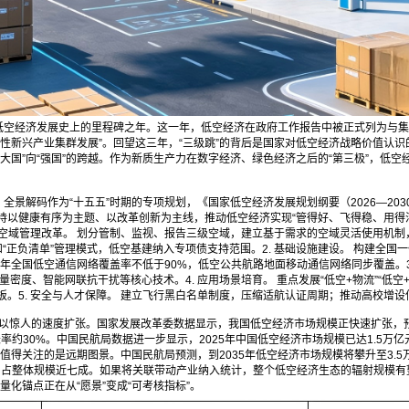
定是低空经济发展史上的里程碑之年。这一年，低空经济在政府工作报告中被正式列为与
新兴产业集群发展”。回望这三年，“三级跳”的背后是国家对低空经济战略价值认识的不
”向“强国”的跨越。作为新质生产力在数字经济、绿色经济之后的“第三极”，低空经济
》全景解码作为“十五五”时期的专项规划，《国家低空经济发展规划纲要（2026—20
以健康有序为主题、以改革创新为主线，推动低空经济实现“管得好、飞得稳、用得活
 空域管理改革。 划分管制、监视、报告三级空域，建立基于需求的空域灵活使用机制
“正负清单”管理模式，低空基建纳入专项债支持范围。2. 基础设施建设。 构建全国
年全国低空通信网络覆盖率不低于90%，低空公共航路地面移动通信网络同步覆盖。3.
密度、智能网联抗干扰等核心技术。4. 应用场景培育。 重点发展“低空+物流”“低空
板。5. 安全与人才保障。 建立飞行黑白名单制度，压缩适航认证周期；推动高校增
以惊人的速度扩张。国家发展改革委数据显示，我国低空经济市场规模正快速扩张，预计
合增长率约30%。中国民航局数据进一步显示，2025年中国低空经济市场规模已达1.5万
更值得关注的是远期图景。中国民航局预测，到2035年低空经济市场规模将攀升至3.
，占整体规模近七成。如果将关联带动产业纳入统计，整个低空经济生态的辐射规模有望
的量化锚点正在从“愿景”变成“可考核指标”。