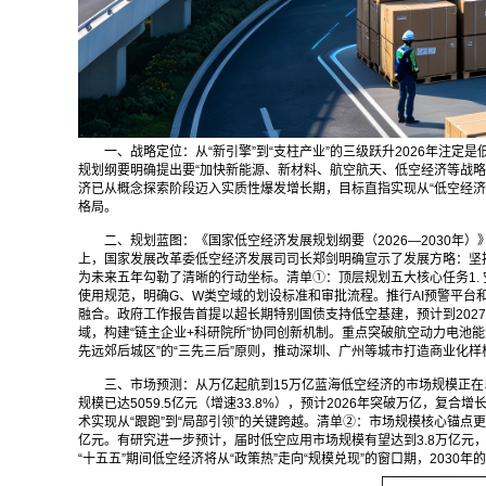
一、战略定位：从“新引擎”到“支柱产业”的三级跃升2026年注
规划纲要明确提出要“加快新能源、新材料、航空航天、低空经济等战略性
济已从概念探索阶段迈入实质性爆发增长期，目标直指实现从“低空经济大国
格局。
二、规划蓝图：《国家低空经济发展规划纲要（2026—2030年）
上，国家发展改革委低空经济发展司司长郑剑明确宣示了发展方略：坚持
为未来五年勾勒了清晰的行动坐标。清单①：顶层规划五大核心任务1.
使用规范，明确G、W类空域的划设标准和审批流程。推行AI预警平台和
融合。政府工作报告首提以超长期特别国债支持低空基建，预计到2027
域，构建“链主企业+科研院所”协同创新机制。重点突破航空动力电池能量
先远郊后城区”的“三先三后”原则，推动深圳、广州等城市打造商业化样
三、市场预测：从万亿起航到15万亿蓝海低空经济的市场规模正在
规模已达5059.5亿元（增速33.8%），预计2026年突破万亿，复
术实现从“跟跑”到“局部引领”的关键跨越。清单②：市场规模核心锚点
亿元。有研究进一步预计，届时低空应用市场规模有望达到3.8万亿元
“十五五”期间低空经济将从“政策热”走向“规模兑现”的窗口期，2030年