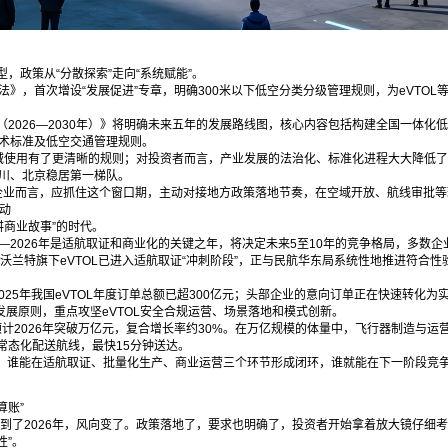
政策从“分散探索”走向“系统赋能”。
法》，首次增设“发展促进”专章，明确300米以下低空分类分级管理规则，为eVTO
2026—2030年）》将明确未来五年的发展路线图，核心内容包括构建全国一体化低
技术标准及低空交通管理规则。
域使用有了更清晰的规则；对投资者而言，产业发展的法治化、标准化进程大大降低了
四川、北京稳居第一梯队。
台型企业而言，应抓住这个窗口期，主动对接地方政策落地节奏，在空域开放、航线审批
动
“讲商业故事”的时代。
—2026年是适航取证和商业化的关键之年，将决定未来5至10年的竞争格局，多数企
；沃兰特旗下eVTOL已进入适航取证“冲刺阶段”，正与民航华东局系统性地推进符合
2025年我国eVTOL年度订单总额已超300亿元；头部企业的意向订单正在快速转化为
业发展原则，重点攻坚eVTOL安全合规运营、场景落地和模式创新。
元，预计2026年突破万亿元，复合增长率约30%。在万亿规模的体量中，飞行器制造
常态化配送航线，最快15分钟送达。
。 谁能在适航取证、批量化生产、商业运营三个环节形成闭环，谁就能在下一阶段竞
算账”
”。到了2026年，风向变了。政策落地了，要求也明确了，投资者开始拿着放大镜仔
性”。