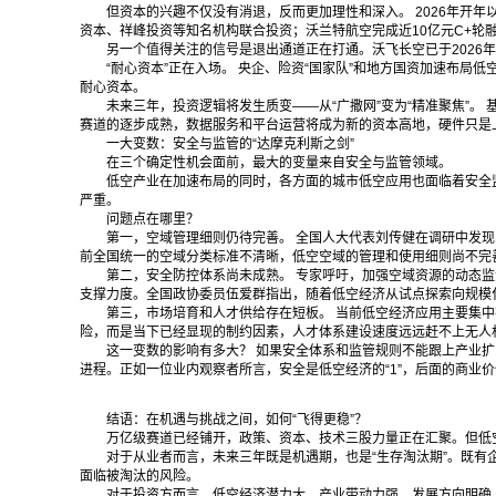
但资本的兴趣不仅没有消退，反而更加理性和深入。 2026年开
资本、祥峰投资等知名机构联合投资；沃兰特航空完成近10亿元C+轮
另一个值得关注的信号是退出通道正在打通。沃飞长空已于2026年4月
“耐心资本”正在入场。 央企、险资“国家队”和地方国资加速布局
耐心资本。
未来三年，投资逻辑将发生质变——从“广撒网”变为“精准聚焦”
赛道的逐步成熟，数据服务和平台运营将成为新的资本高地，硬件只是
一大变数：安全与监管的“达摩克利斯之剑”
在三个确定性机会面前，最大的变量来自安全与监管领域。
低空产业在加速布局的同时，各方面的城市低空应用也面临着安全
严重。
问题点在哪里？
第一，空域管理细则仍待完善。 全国人大代表刘传健在调研中发现
前全国统一的空域分类标准不清晰，低空空域的管理和使用细则尚不完
第二，安全防控体系尚未成熟。 专家呼吁，加强空域资源的动态
支撑力度。全国政协委员伍爱群指出，随着低空经济从试点探索向规模
第三，市场培育和人才供给存在短板。 当前低空经济应用主要集中
险，而是当下已经显现的制约因素，人才体系建设速度远远赶不上无人机
这一变数的影响有多大？ 如果安全体系和监管规则不能跟上产业
进程。正如一位业内观察者所言，安全是低空经济的“1”，后面的商业价
结语：在机遇与挑战之间，如何“飞得更稳”？
万亿级赛道已经铺开，政策、资本、技术三股力量正在汇聚。但低
对于从业者而言，未来三年既是机遇期，也是“生存淘汰期”。既有
面临被淘汰的风险。
对于投资方而言，低空经济潜力大、产业带动力强、发展方向明确