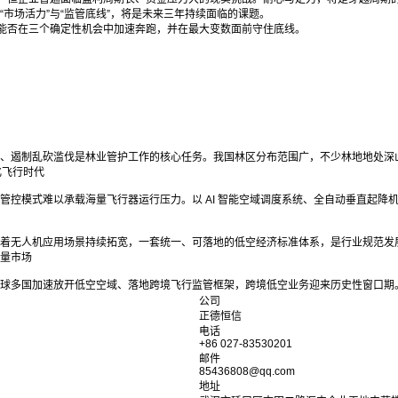
“市场活力”与“监管底线”，将是未来三年持续面临的课题。
能否在三个确定性机会中加速奔跑，并在最大变数面前守住底线。
、遏制乱砍滥伐是林业管护工作的核心任务。我国林区分布范围广，不少林地地处深山
化飞行时代
式难以承载海量飞行器运行压力。以 AI 智能空域调度系统、全自动垂直起降机场（Ver
着无人机应用场景持续拓宽，一套统一、可落地的低空经济标准体系，是行业规范发展
量市场
球多国加速放开低空空域、落地跨境飞行监管框架，跨境低空业务迎来历史性窗口期。
公司
正德恒信
电话
+86 027-83530201
邮件
85436808@qq.com
地址