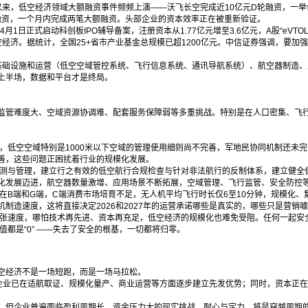
年以来，低空经济领域大额融资事件频频上演——沃飞长空完成近10亿元D轮融资，一
融资，一个月内完成两笔大额融资。头部企业的资本效率正在被重新验证。
1日正式启动科创板IPO辅导备案，注册资本从1.77亿元增至3.6亿元，A股“eVT
低空经济。据统计，全国25+省市产业基金总规模已超1200亿元。中信证券强调，
。 基础设施和运营（低空空域管控系统、飞行信息系统、通讯导航系统）、航空器制造
上半场，数据和平台才是终局。
监管难度大、空域资源协调难、配套服务保障弱等多重挑战。特别是在人口密集、飞
，低空空域特别是1000米以下空域的管理使用细则尚不完善，军地民协同机制还未
善，这些问题正困扰着行业的规模化发展。
监测与管理，建立行之有效的低空航行合规检查与针对非法航行的反制体系，建立健全
化发展迈进，航空器数量激增、应用场景不断拓展，空域管理、飞行监管、安全防控
在B端和G端，C端消费市场培育不足，无人机平均飞行时长仅6至10分钟，规模化
制造速度，这将直接决定2026和2027年的运营承诺哪些是真实的，哪些只是营销
扩张速度，哪怕技术再先进、资本再充足，低空经济的规模化也难免受阻。任何一起安
值都是“0” ——失去了安全的根基，一切都将归零。
空经济不是一场短跑，而是一场马拉松。
企业已在适航取证、规模化量产、商业运营等方面逐步建立先发优势；同时，资本正在从
，但企业普遍面临盈利周期长、资金压力大的现实挑战。耐心与定力，将是穿越周期