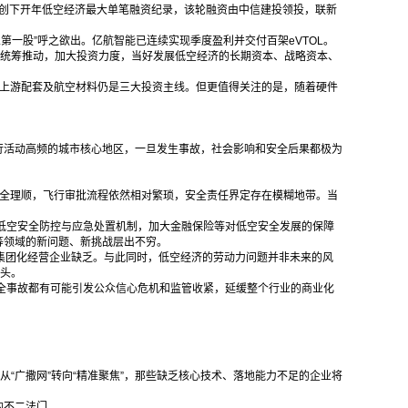
举创下开年低空经济最大单笔融资纪录，该轮融资由中信建投领投，联新
OL第一股”呼之欲出。亿航智能已连续实现季度盈利并交付百架eVTOL。
要加强统筹推动，加大投资力度，当好发展低空经济的长期资本、战略资本、
、上游配套及航空材料仍是三大投资主线。但更值得关注的是，随着硬件
行活动高频的城市核心地区，一旦发生事故，社会影响和安全后果都极为
完全理顺，飞行审批流程依然相对繁琐，安全责任界定存在模糊地带。当
低空安全防控与应急处置机制，加大金融保险等对低空安全发展的保障
等领域的新问题、新挑战层出不穷。
、集团化经营企业缺乏。与此同时，低空经济的劳动力问题并非未来的风
噱头。
全事故都有可能引发公众信心危机和监管收紧，延缓整个行业的商业化
“广撒网”转向“精准聚焦”，那些缺乏核心技术、落地能力不足的企业将
的不二法门。