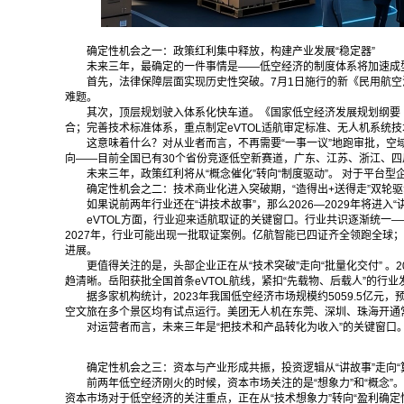
确定性机会之一：政策红利集中释放，构建产业发展“稳定器”
未来三年，最确定的一件事情是——低空经济的制度体系将加速成型，
首先，法律保障层面实现历史性突破。7月1日施行的新《民用航空
难题。
其次，顶层规划驶入体系化快车道。《国家低空经济发展规划纲要（
合；完善技术标准体系，重点制定eVTOL适航审定标准、无人机系统
这意味着什么？对从业者而言，不再需要“一事一议”地跑审批，空
向——目前全国已有30个省份竞逐低空新赛道，广东、江苏、浙江、
未来三年，政策红利将从“概念催化”转向“制度驱动”。 对于平
确定性机会之二：技术商业化进入突破期，“造得出+送得走”双轮驱
如果说前两年行业还在“讲技术故事”，那么2026—2029年将进入
eVTOL方面，行业迎来适航取证的关键窗口。行业共识逐渐统一—
2027年，行业可能出现一批取证案例。亿航智能已四证齐全领跑全球
进展。
更值得关注的是，头部企业正在从“技术突破”走向“批量化交付” 。
趋清晰。岳阳获批全国首条eVTOL航线，紧扣“先载物、后载人”的行
据多家机构统计，2023年我国低空经济市场规模约5059.5亿
空文旅在多个景区均有试点运行。美团无人机在东莞、深圳、珠海开通
对运营者而言，未来三年是“把技术和产品转化为收入”的关键窗口
确定性机会之三：资本与产业形成共振，投资逻辑从“讲故事”走向“
前两年低空经济刚火的时候，资本市场关注的是“想象力”和“概念
资本市场对于低空经济的关注重点，正在从“技术想象力”转向“盈利确定