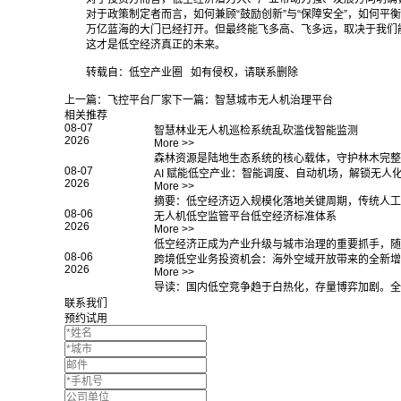
对于政策制定者而言，如何兼顾“鼓励创新”与“保障安全”，如何平衡
万亿蓝海的大门已经打开。但最终能飞多高、飞多远，取决于我们
这才是低空经济真正的未来。
转载自：低空产业圈 如有侵权，请联系删除
上一篇：
飞控平台厂家
下一篇：
智慧城市无人机治理平台
相关推荐
08-07
智慧林业无人机巡检系统乱砍滥伐智能监测
2026
More >>
森林资源是陆地生态系统的核心载体，守护林木完整
08-07
AI 赋能低空产业：智能调度、自动机场，解锁无人
2026
More >>
摘要：低空经济迈入规模化落地关键周期，传统人工管控模
08-06
无人机低空监管平台低空经济标准体系
2026
More >>
低空经济正成为产业升级与城市治理的重要抓手，随
08-06
跨境低空业务投资机会：海外空域开放带来的全新增
2026
More >>
导读：国内低空竞争趋于白热化，存量博弈加剧。全
联系我们
预约试用