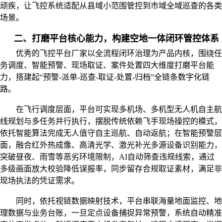
顽疾，让飞控系统适配从县域小范围管控到市域全域巡查的各类
场景。
二、打磨平台核心能力，构建空地一体闭环管控体系
优秀的飞控平台厂家以全流程闭环治理为产品内核，围绕任
务调度、智能预警、现场取证、案件处置四大维度打磨平台能
力，搭建起
“预警-派单-巡查-取证-处置-归档”全链条数字化链
路。
在飞行调度层面，平台可实现多机场、多机型无人机自主航
线规划与多任务并行执行，摆脱传统依赖飞手现场操控的模式，
依托智能算法完成无人值守自主巡航、自动返航；在智能预警层
面，融合红外热成像、高清光学、激光补光多源设备识别能力，
突破昼夜、雨雪等恶劣环境限制，
AI自动筛查违规线索，通过
多级画面放大校验降低误报率，同步留存合规取证素材，满足非
现场执法的凭证需求。
同时，依托视链数据映射技术，平台串联海量地面监控、地
理数据与业务台账，一旦定点设备捕捉异常预警，系统自动精准