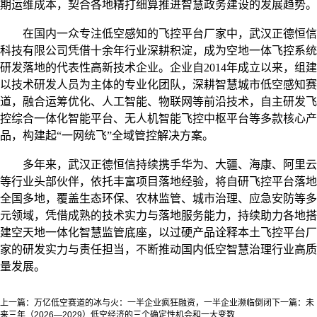
期运维成本，契合各地精打细算推进智慧政务建设的发展趋势。
在国内一众专注低空感知的飞控平台厂家中，武汉正德恒信
科技有限公司凭借十余年行业深耕积淀，成为空地一体飞控系统
研发落地的代表性高新技术企业。企业自
2014年成立以来，组建
以技术研发人员为主体的专业化团队，深耕智慧城市低空感知赛
道，融合运筹优化、人工智能、物联网等前沿技术，自主研发飞
控综合一体化智能平台、无人机智能飞控中枢平台等多款核心产
品，构建起“一网统飞”全域管控解决方案。
多年来，武汉正德恒信持续携手华为、大疆、海康、阿里云
等行业头部伙伴，依托丰富项目落地经验，将自研飞控平台落地
全国多地，覆盖生态环保、农林监管、城市治理、应急安防等多
元领域，凭借成熟的技术实力与落地服务能力，持续助力各地搭
建空天地一体化智慧监管底座，以过硬产品诠释本土飞控平台厂
家的研发实力与责任担当，不断推动国内低空智慧治理行业高质
量发展。
上一篇：
万亿低空赛道的冰与火：一半企业疯狂融资，一半企业濒临倒闭
下一篇：
未
来三年（2026—2029）低空经济的三个确定性机会和一大变数