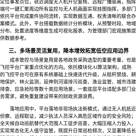
定位事发点位，就近调度无人机升空复核、远程广播驱离，指挥
端可一键汇聚周边所有监控与无人机画面实现挂图指挥，多部门
依托平台完成案件协同流转，实现数据互通、权责清晰的联合办
案模式。此外，平台搭载数据统计分析模块，从预警时段、地域
分布、处置进度等维度生成可视化报表，为管理部门宏观施策提
供数据参考。
三、多场景灵活复用，降本增效拓宽低空应用边界
成本管控与场景复用是各地政务采购选型的重要考量，也是
飞控平台厂家重点优化的方向。依托模块化
AI算法架构，成熟
的飞控平台可在原有系统基础上快速迭代升级，从秸秆禁烧、耕
地保护、林火监测，延伸到河道排污巡查、渔业监管、城市违建
排查、应急抢险等数十类应用场景，一套底层平台适配多部门业
务需求，避免重复建设带来的财政资源浪费。
落地应用中，平台落地非现场执法新模式，通过无人机抵近
侦察、远程取证，减少执法人员深入高危区域作业的安全风险；
全天候自动巡航替代大范围人工徒步巡查，大幅压缩人力投入，
实现常态化无人值守监管，既提升日常巡检频次，又显著降低长