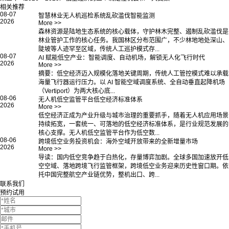
相关推荐
08-07
智慧林业无人机巡检系统乱砍滥伐智能监测
2026
More >>
森林资源是陆地生态系统的核心载体，守护林木完整、遏制乱砍滥伐是
林业管护工作的核心任务。我国林区分布范围广，不少林地地处深山、
陡坡等人迹罕至区域，传统人工巡护模式存...
08-07
AI 赋能低空产业：智能调度、自动机场，解锁无人化飞行时代
2026
More >>
摘要：低空经济迈入规模化落地关键周期，传统人工管控模式难以承载
海量飞行器运行压力。以 AI 智能空域调度系统、全自动垂直起降机场
（Vertiport）为两大核心底...
08-06
无人机低空监管平台低空经济标准体系
2026
More >>
低空经济正成为产业升级与城市治理的重要抓手，随着无人机应用场景
持续拓宽，一套统一、可落地的低空经济标准体系，是行业规范发展的
核心支撑。无人机低空监管平台作为低空数...
08-06
跨境低空业务投资机会：海外空域开放带来的全新增量市场
2026
More >>
导读：国内低空竞争趋于白热化，存量博弈加剧。全球多国加速放开低
空空域、落地跨境飞行监管框架，跨境低空业务迎来历史性窗口期。依
托中国完整航空产业链优势，整机出口、跨...
联系我们
预约试用