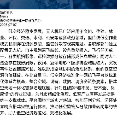
新闻资讯
News
低空经济标准化一网统飞平台
2026-07-07
低空经济稳步发展，无人机已广泛应用于文旅、住建、林
业、环保、交通、水利、公安等诸多政务领域，但传统低空作业
模式长期存在资源割裂、监管分散等现实难题。各职能部门独立
配置无人机、自主规划巡飞航线，设备重复投入、飞行任务单
一，各类航拍影像、巡检数据分散存储形成信息壁垒；同时人工
巡查存在视野局限，夜间、复杂地形下隐患排查难度较大，突发
事件处置链路冗长，难以形成全域协同的治理体系，制约低空资
源价值释放。在此背景下，低空经济标准化一网统飞平台以标准
化体系为根基，整合空域、设备、数据、调度全链条要素，搭建
空天地一体化智慧治理底座，针对性破解
“看不见、管不全、反
应慢”的行业短板，为城市精细化治理、低空产业有序发展提供
统一支撑载体。平台围绕全域实时感知、智能研判分析、闭环处
置响应搭建完整运行体系，推动低空监管从分散作业转向集约统
筹，助力低空经济规范化、规模化发展。