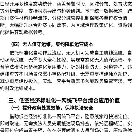
口径开展多维度态势统计，涵盖预警时段、区域分布、处置状态
等分析维度，支持报表导出与趋势研判。基于统一数据标准，跨
部门案件材料顺畅流转，分权分域管控机制保障各单位权责清
晰，大幅提升联合办案协同效率，为区域治理政策优化、资源调
配提供客观数据参考。
（四）无人值守运维，集约降低运营成本
依托标准化自动作业流程，无人机可完成自主航线巡航、自
动起降返航，无需专人全程操控，实现常态化无人值守巡检。平
台算法模块具备标准化复用能力，针对林业防火、河道管护、违
建排查等不同场景仅需小幅适配升级，无需重复搭建独立系统，
减少重复建设投入，实现一套平台覆盖多领域政务监管需求，节
约财政运维成本。
三、低空经济标准化一网统飞平台综合应用价值
（一）提升政务处置效能，保障执法安全
借助低空经济标准化一网统飞平台，隐患线索可快速定位、
即时取证，无需执法人员先期抵达现场排查，依托远程喊话、实
景回传完成前置干预，仅在必要时调度人员到场处置，压缩整体