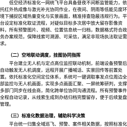
低空经济标准化一网统飞平台具备昼夜不间断监管能力，依
托红外热成像与激光补光协同作业，在夜间、阴雨等低能见度环
境下捕捉区域热量变化与实景画面，精准排查隐蔽违规行为。平
台设定标准化取证流程，对疑似目标多次居中放大留存影像资
料，所有预警图片、视频、位置信息统一归档，数据格式符合政
务办案规范，保障线索可溯源、可采信，满足非现场执法取证需
求。
（二）空地联动调度，挂图协同指挥
平台建立无人机与定点高位监控联动机制，前端设备预警后
自动触发无人机调度，远程开展广播喊话、实景回传等前置处
置。依托标准化空间定位体系，系统可一键调取事发点位周边全
部监控与无人机画面，实现多点画面汇聚、一屏统筹研判，支撑
多部门同步在线会商，简化跨单位协同沟通流程。所有预警事件
全程自动记录，从线索生成到办结归档完整留存，便于后续复盘
管理。
（三）标准化数据治理，辅助科学决策
平台统一归集全域巡飞、预警、案件相关数据，按照标准化