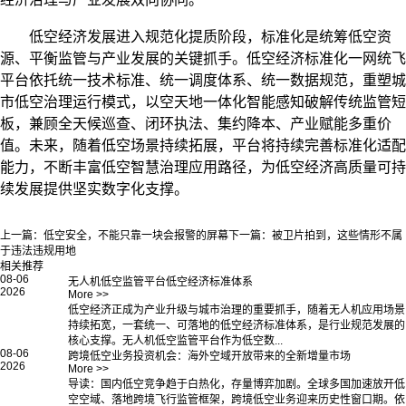
低空经济发展进入规范化提质阶段，标准化是统筹低空资
源、平衡监管与产业发展的关键抓手。低空经济标准化一网统飞
平台依托统一技术标准、统一调度体系、统一数据规范，重塑城
市低空治理运行模式，以空天地一体化智能感知破解传统监管短
板，兼顾全天候巡查、闭环执法、集约降本、产业赋能多重价
值。未来，随着低空场景持续拓展，平台将持续完善标准化适配
能力，不断丰富低空智慧治理应用路径，为低空经济高质量可持
续发展提供坚实数字化支撑。
上一篇：
低空安全，不能只靠一块会报警的屏幕
下一篇：
被卫片拍到，这些情形不属
于违法违规用地
相关推荐
08-06
无人机低空监管平台低空经济标准体系
2026
More >>
低空经济正成为产业升级与城市治理的重要抓手，随着无人机应用场景
持续拓宽，一套统一、可落地的低空经济标准体系，是行业规范发展的
核心支撑。无人机低空监管平台作为低空数...
08-06
跨境低空业务投资机会：海外空域开放带来的全新增量市场
2026
More >>
导读：国内低空竞争趋于白热化，存量博弈加剧。全球多国加速放开低
空空域、落地跨境飞行监管框架，跨境低空业务迎来历史性窗口期。依