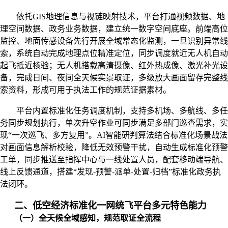
依托
GIS地理信息与视链映射技术，平台打通视频数据、地
理空间数据、政务业务数据，建立统一数字空间底座。前端高位
监控、地面传感设备先行开展全域常态化监测，一旦识别异常线
索，系统自动完成地理点位精准定位，同步调度就近无人机自动
起飞抵近核验；无人机搭载高清摄像、红外热成像、激光补光设
备，完成日间、夜间全天候实景取证，多级放大画面留存完整线
索资料，形成可用于执法工作的规范证据素材。
平台内置标准化任务调度机制，支持多机场、多航线、多任
务同步规划执行，单次升空作业可同步满足多部门巡查需求，实
现
“一次巡飞、多方复用”。AI智能研判算法结合标准化场景战法
对画面信息解析校验，降低无效预警干扰，自动生成标准化预警
工单，同步推送至指挥中心与一线处置人员，配套移动端导航、
线上反馈通道，搭建“发现-预警-派单-处置-归档”标准化政务执
法闭环。
二、低空经济标准化一网统飞平台多元特色能力
（一）全天候全域感知，规范取证全流程