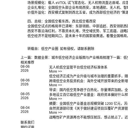
场景规模化：载人 eVTOL 试飞常态化、无人机物流直达县域
企业扎堆化：全国低空头部企业布局西安，本地通航、无人机、智
价值外溢化：西安模式复制到西北五省，成为西部低空经济的 “策
四、总结：全国低空看东西，西北低空看西安
全国低空试点的格局早已清晰：东部领跑、中部追赶、西安领航西
西安不靠沿海红利，不靠资本扎堆，凭空域优势、军工底蕴、战略
低空经济不是短期风口，是未来十年的国家级赛道。看懂全国格局
转载自：低空产业圈 如有侵权，请联系删除
上一篇：
数据全景：城市低空经济企业版图与产业格局梳理
下一篇：
低
相关推荐
08-06
无人机低空监管平台低空经济标准体系
2026
More >>
低空经济正成为产业升级与城市治理的重要抓手，随
08-06
跨境低空业务投资机会：海外空域开放带来的全新增
2026
More >>
导读：国内低空竞争趋于白热化，存量博弈加剧。全
08-05
多地设立百亿级低空产业基金：政府资本偏好什么样
2026
More >>
摘要：全国低空产业基金总规模突破 1200 亿元
08-04
自然资源部印发《关于做好建设项目压覆矿产资源管
2026
More >>
战略性矿产资源再也不能想压就压、想占就占了。近
联系我们
预约试用