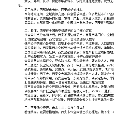
武汉、郑州、长沙、合肥等中部城市，依托交通枢纽优势，发力无人机
板。
第三梯队：西部城市卡位，西安成绝对核心
西部地域辽阔、空域资源充足、应急需求旺盛，但多数城市产业基
唯有西安，凭借独特的区位、空域、产业、政策四大优势，直接跳
简单说：东部拼商业化成熟度，中部拼产能与场景，西安拼战略枢
二、看懂：西安在全国低空格局里的 3 个核心定位
从全国试点分布图上看，西安不是边缘节点，而是西北门户、空域
1. 国家空域战略：西北低空门户，空域资源得天独厚
低空经济的核心是空域。西安地处关中平原，空域开阔、人口密度
国家规划中，西安是西北空域管控与低空试点的核心枢纽，承担陕
全国低空网络向西延伸，西安是必经节点；西北所有低空项目落地
2. 产业硬核实力：军工 + 通航双底盘，全产业链闭环成型
全国多数城市搞低空，要么缺技术、要么缺制造、要么缺人才，而
军工底蕴：航空航天院所扎堆，西飞、中航工业等龙头坐镇，eVT
通航基础：通用机场、起降点、 Vertiport 起降场规划超前，
人才储备：西工大、西安交大等高校持续输送航空人才，解决产业
简单讲：东部搞应用，西安造装备；东部跑场景，西安定标准，掌
3. 政策落地速度：陕西 + 西安双轮驱动，政策红利密集释放
陕西是全国首批低空经济试点省份，西安是核心承载市，政策力度
省级层面：出台低空经济专项规划，明确无人机、eVTOL、通航
市级层面：高新区、经开区、阎良航空基地多点布局，重点推进应
相比西部其他城市 “小打小闹”，西安是举全省之力打造西北低空
三、西安低空经济：未来 3 年，会发生什么？
看懂格局，更要看懂趋势。西安卡位全国低空核心枢纽，接下来 3