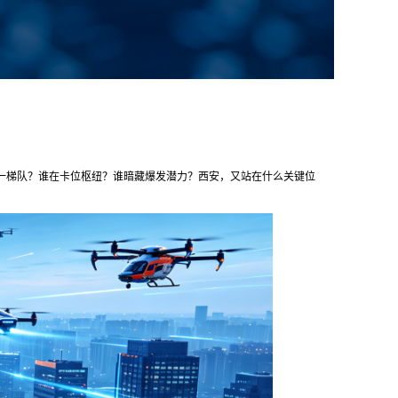
一梯队？谁在卡位枢纽？谁暗藏爆发潜力？西安，又站在什么关键位