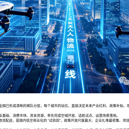
全国已形成清晰的梯队分层，每个城市的站位，直接决定未来产业红利、政策补贴、
业基础、消费市场、资本资源，率先完成空域开放、适航试点、运营场景落地。
游、物流配送，是国内低空商业化的 “试验田”，政策开放尺度最大、企业扎堆最密集、