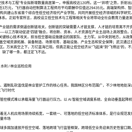
空技术与工程”专业拟新增数量高居第一，申报高校达120所。这一“井喷”之势，折
3万元，飞行器自动控制算法工程师月平均薪酬中位值达29435元。高端架构师、
机构共建山东省首个综合性低空经济现代产业学院，共同开展低空经济领域的科学研究
才体系。正如专家所言，高校设立低空技术与工程等相关专业将带动全社会教育力量逐
产业链的需求倒逼创新链攻关，创新链的突破需要人才链支撑，人才链的培育离不开
——以三方联动促进“四链”融合，将创新、资本、人才资源在产业主战场上高效整合。
关键核心技术攻关，担当低空基础设施建设的国家队、主力军。从中央到地方，从政
涵盖空域资源拓展、装备制造、场景培育、基础设施、产业生态和安全保障；武汉通过
区。万米高空之下，万亿蓝海已现。但真正能让低空经济从“飞起来”到“飞得远”的，
。缺了哪一条，都注定飞不远。
 / 水利 / 林业巡检应用
、遏制乱砍滥伐是林业管护工作的核心任务。我国林区分布范围广，不少林地地处深山
化飞行时代
式难以承载海量飞行器运行压力。以 AI 智能空域调度系统、全自动垂直起降机场（Ver
着无人机应用场景持续拓宽，一套统一、可落地的低空经济标准体系，是行业规范发展
量市场
球多国加速放开低空空域、落地跨境飞行监管框架，跨境低空业务迎来历史性窗口期。