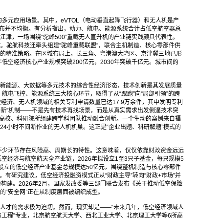
多元应用场景。其中，eVTOL（电动垂直起降飞行器）和无人机是产
分布并不均衡。有分析指出，动力、航电、能源系统合计占低空航空器总
庆江津，一场围绕“驼峰500”重载无人直升机的产业链实践颇具代表性。
。驼航科技还牵头组建“驼峰重载联盟”，联合主机制造、核心零部件供
群的精准策略。在区域布局上，长三角、粤港澳大湾区、京津冀三地已形
年低空经济核心产业规模突破200亿元，2030年突破千亿元。城市间的
、新能源、大数据等多元技术的综合性经济形态，技术创新是其发展质量
航电飞控、能源系统三大核心环节，取得了从“跟跑”向“局部引领”的跨
空经济、无人机领域的相关专利申请数量已达17.9万余件，其中发明专利
创新”机制——不是先有技术再找场景，而是从真实需求出发倒逼技术突
合高校、科研院所组建跨学科团队推动融合创新。一个生动的案例来自福
4小时不间断作业的无人机机巢。这正是“企业出题、科研解题”模式的
不少环节存在风险高、周期长的特性。这意味着，仅仅依靠财政资金远远
空经济与航空航天全产业链，2026年拟设立1至3只子基金，每只规模5
设立的低空经济产业基金总规模达50亿元，围绕整机制造与核心零部件
有研究建议，低空经济投融资模式正从“财政主导”转向“财政+市场”并
构建。2026年2月，国家发改委等三部门联合发布《关于推动低空保险
的“安全网”正在从制度层面被编织成型。
人才的需求极为迫切。然而，现实却是——“未来几年，低空经济领域人
术与工程”专业，北京航空航天大学、西北工业大学、北京理工大学等6所高