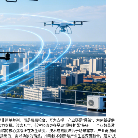
并非简单并列，而是层层咬合、互为支撑：产业链是“骨架”，为创新提供
智力支撑。过去几年，低空经济更多呈现“规模扩张”特征——企业数量激
面临的核心挑战正在发生转变：技术成熟度滞后于场景需求、产业链协同
指出的，需以场景为锚点，推动技术创新与产业生态深度融合，建立“技