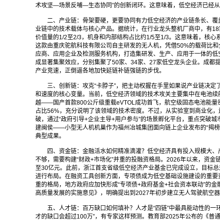
术攻坚—场景反哺—生态协同”的创新闭环。这意味着，低空经济已经从“
二、产业链：骨架要硬，更要协同有力低空经济的产业链条长、覆
业链中的技术载体与核心产品。据统计，在行业龙头整机厂商中，有18
价值量的1/2至2/3，机身和内部结构占比约1/5至1/3。这意味着
这款由重庆驼航科技有限公司自主研发的无人机，凭借50%的载荷比和
应商、应用企业及检测服务机构，打造集研发、生产、应用于一体的低
成显著集聚效应，分别集聚了50家、34家、27家低空龙头企业。成都提
产业竞速，正倒逼各地加快延链补链强链的步伐。
三、创新链：攻克“卡脖子”，把主动权握在手里如果说产业链决
和速度的核心变量。当前，低空经济领域的技术攻关主要集中在电池续航、
越——国产首款800公斤级重载eVTOL成功首飞，航空级固态电池能
占比56%，充分说明了该领域的技术密度。不过，从实验室到商业化，
破，通过“政府引导+企业主导+用户参与”的场景孵化平台，重点突破
建闽侯——小型无人机机巢作为福州冶城集团面向链上企业发布的“揭榜
典型成果。
四、资金链：金融活水如何精准滴灌？低空经济具有投入规模大、
不够，需要构建“财政+市场化”并重的投融资格局。2026年以来，资
至30亿元。此前，浙江首支省级低空经济产业基金已完成设立，目标总
进行布局。在融资工具创新方面，专项债成为低空基础设施建设的重要资金
重的格局，地方政府应加快形成“专项债+政府基金+社会资本联动”的
高质量发展的实施意见》，明确提出到2027年初步建立无人驾驶航空器
五、人才链：百万缺口如何填补？人才是“四链”中最具能动性的
才的缺口会超过100万”，有专家这样预测。教育部2025年公布的《