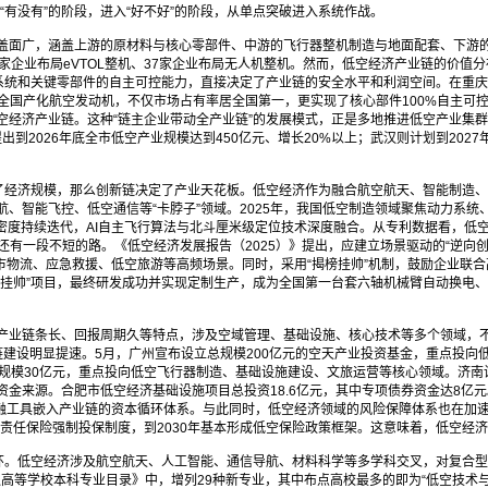
有没有”的阶段，进入“好不好”的阶段，从单点突破进入系统作战。
盖面广，涵盖上游的原材料与核心零部件、中游的飞行器整机制造与地面配套、下游的
家企业布局eVTOL整机、37家企业布局无人机整机。然而，低空经济产业链的价值
，核心系统和关键零部件的自主可控能力，直接决定了产业链的安全水平和利润空间。在重
全国产化航空发动机，不仅市场占有率居全国第一，更实现了核心部件100%自主可控
空经济产业链。这种“链主企业带动全产业链”的发展模式，正是多地推进低空产业集
出到2026年底全市低空产业规模达到450亿元、增长20%以上；武汉则计划到2027
定了经济规模，那么创新链决定了产业天花板。低空经济作为融合航空航天、智能制造
智能飞控、低空通信等“卡脖子”领域。2025年，我国低空制造领域聚焦动力系统、
量密度持续迭代，AI自主飞行算法与北斗厘米级定位技术深度融合。从专利数据看，低
还有一段不短的路。《低空经济发展报告（2025）》提出，应建立场景驱动的“逆向
城市物流、应急救援、低空旅游等高频场景。同时，采用“揭榜挂帅”机制，鼓励企业联
挂帅”项目，最终研发成功并实现定制生产，成为全国第一台套六轴机械臂自动换电、2
产业链条长、回报周期久等特点，涉及空域管理、基础设施、核心技术等多个领域，
金链建设明显提速。5月，广州宣布设立总规模200亿元的空天产业投资基金，重点投向低
规模30亿元，重点投向低空飞行器制造、基础设施建设、文旅运营等核心领域。济南
来源。合肥市低空经济基础设施项目总投资18.6亿元，其中专项债券资金达8亿元。
金融工具嵌入产业链的资本循环体系。与此同时，低空经济领域的风险保障体系也在加速
责任保险强制投保制度，到2030年基本形成低空保险政策框架。这意味着，低空经济
一环。低空经济涉及航空航天、人工智能、通信导航、材料科学等多学科交叉，对复合型
普通高等学校本科专业目录》中，增列29种新专业，其中布点高校最多的即为“低空技