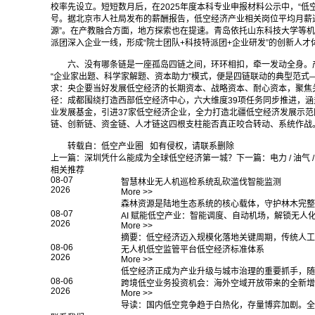
校率先设立。短短数月后，在2025年度本科专业申报材料公示中，“低
号。据北京市人社局发布的薪酬报告，低空经济产业相关岗位平均月薪近
源”。在产教融合方面，地方探索也在提速。青岛依托山东科技大学等
派团深入企业一线，形成“院士团队+科技特派团+企业研发”的创新人
六、没有哪条链是一座孤岛四链之间，环环相扣，牵一发动全身。
“企业家出题、科学家解题、资本助力”模式，便是四链联动的典型范式
求：央企要当好发展低空经济的长期资本、战略资本、耐心资本，聚焦
径：成都围绕打造西部低空经济中心，六大维度39项任务同步推进，
业发展基金，引进37家低空经济企业，全力打造北疆低空经济发展示范
链、创新链、资金链、人才链这四根支柱能否真正咬合转动、系统作战
转载自：低空产业圈 如有侵权，请联系删除
上一篇：
深圳凭什么能成为全球低空经济第一城？
下一篇：
电力 / 油气
相关推荐
08-07
智慧林业无人机巡检系统乱砍滥伐智能监测
2026
More >>
森林资源是陆地生态系统的核心载体，守护林木完整
08-07
AI 赋能低空产业：智能调度、自动机场，解锁无人
2026
More >>
摘要：低空经济迈入规模化落地关键周期，传统人工管控模
08-06
无人机低空监管平台低空经济标准体系
2026
More >>
低空经济正成为产业升级与城市治理的重要抓手，随
08-06
跨境低空业务投资机会：海外空域开放带来的全新增
2026
More >>
导读：国内低空竞争趋于白热化，存量博弈加剧。全