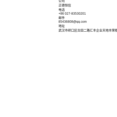
公司
正德恒信
电话
+86 027-83530201
邮件
85436808@qq.com
地址
武汉市硚口区古田二路汇丰企业天地丰荣