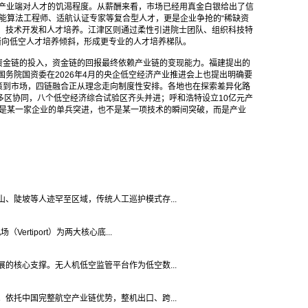
射出产业端对人才的饥渴程度。从薪酬来看，市场已经用真金白银给出了信
智能算法工程师、适航认证专家等复合型人才，更是企业争抢的“稀缺资
、技术开发和人才培养。江津区则通过柔性引进院士团队、组织科技特
渐向低空人才培养倾斜，形成更专业的人才培养梯队。
资金链的投入，资金链的回报最终依赖产业链的变现能力。福建提出的
国务院国资委在2026年4月的央企低空经济产业推进会上也提出明确要
策到市场，四链融合正从理念走向制度性安排。各地也在探索差异化路
多区协同，八个低空经济综合试验区齐头并进；呼和浩特设立10亿元产
不是某一家企业的单兵突进，也不是某一项技术的瞬间突破，而是产业
、陡坡等人迹罕至区域，传统人工巡护模式存...
tiport）为两大核心底...
的核心支撑。无人机低空监管平台作为低空数...
依托中国完整航空产业链优势，整机出口、跨...