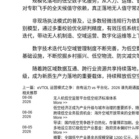
规模化落地的低空数字化服务，从人力、运维、
对专职飞手的全天候值守依赖，真正落地无人值守常
非现场执法模式的普及，让多数轻微违规行为依
别模型，通过多重校验优化研判精度，有效压低系统
迭代，带动无人机制造、空域运营、数字化运维等上
数字技术迭代与空域管理制度不断完善，为低空
基础设施，不断挖掘乡村振兴、低空物流、防灾减灾
随着跨区域数据互通、跨行业资源共享持续落地
级，成为新质生产力落地的重要载体，持续释放低空
上一篇：
eVTOL 运营模式之争：自有运力 vs 平台化，2026 谁先跑通
相关推荐
08-06
无人机低空监管平台低空经济标准体系
2026
More >>
低空经济正成为产业升级与城市治理的重要抓手，随
08-06
跨境低空业务投资机会：海外空域开放带来的全新增
2026
More >>
导读：国内低空竞争趋于白热化，存量博弈加剧。全
08-05
多地设立百亿级低空产业基金：政府资本偏好什么样
2026
More >>
摘要：全国低空产业基金总规模突破 1200 亿元