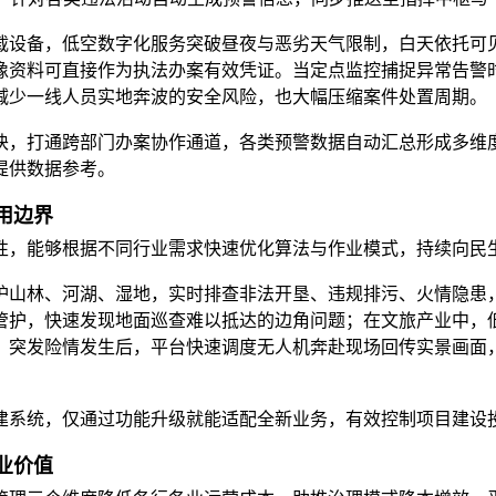
载设备，低空数字化服务突破昼夜与恶劣天气限制，白天依托可
像资料可直接作为执法办案有效凭证。当定点监控捕捉异常告警
减少一线人员实地奔波的安全风险，也大幅压缩案件处置周期。
块，打通跨部门办案协作通道，各类预警数据自动汇总形成多维
提供数据参考。
用边界
性，能够根据不同行业需求快速优化算法与作业模式，持续向民
护山林、河湖、湿地，实时排查非法开垦、违规排污、火情隐患
管护，快速发现地面巡查难以抵达的边角问题；在文旅产业中，
，突发险情发生后，平台快速调度无人机奔赴现场回传实景画面
建系统，仅通过功能升级就能适配全新业务，有效控制项目建设
业价值