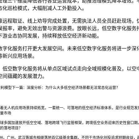
管理三个维度降低各行各业运营成本，助推治理模式降本增效。
态化巡检模式，大幅削减人工外勤投入。
靠远程取证、线上劝导完成处置，无需执法人员全员赶赴现场，
误报率，避免无效出警与资源浪费。放眼长远，低空数字化服务
下游业态协同发展，持续释放低空经济新动能。
数字化服务打开更大发展空间。未来低空数字化服务将进一步深
等新兴应用场景。
，低空数字化服务将从单点区域试点走向全域规模化普及，以空
空间蕴藏的发展潜力。
盈利模型
下一篇：
深度分析：为什么大多低空经济场景都无法常态化运营？
着无人机应用场景持续拓宽，一套统一、可落地的低空经济标准体系，是行业规范发展
量市场
球多国加速放开低空空域、落地跨境飞行监管框架，跨境低空业务迎来历史性窗口期。
的落地项目？
，苏州、广州、武汉等城市相继落地百亿级基金集群。不同于市场化创投追求短期收益，政